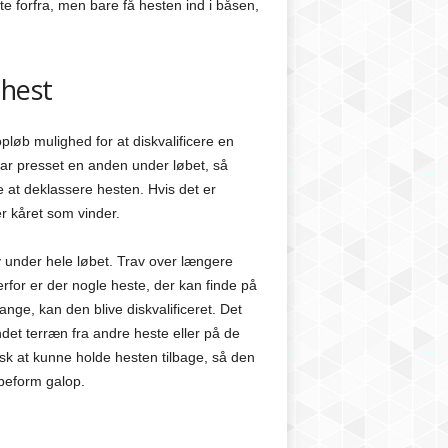
rte forfra, men bare få hesten ind i båsen,
 hest
løb mulighed for at diskvalificere en
har presset en anden under løbet, så
e at deklassere hesten. Hvis det er
er kåret som vinder.
av under hele løbet. Trav over længere
erfor er der nogle heste, der kan finde på
ange, kan den blive diskvalificeret. Det
et terræn fra andre heste eller på de
sk at kunne holde hesten tilbage, så den
løbeform galop.