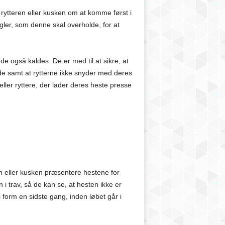
rytteren eller kusken om at komme først i
ler, som denne skal overholde, for at
de også kaldes. De er med til at sikre, at
ede samt at rytterne ikke snyder med deres
eller ryttere, der lader deres heste presse
en eller kusken præsentere hestene for
i trav, så de kan se, at hesten ikke er
 form en sidste gang, inden løbet går i