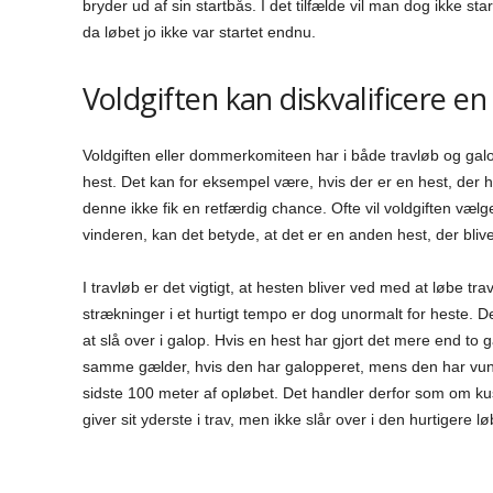
bryder ud af sin startbås. I det tilfælde vil man dog ikke sta
da løbet jo ikke var startet endnu.
Voldgiften kan diskvalificere en
Voldgiften eller dommerkomiteen har i både travløb og galop
hest. Det kan for eksempel være, hvis der er en hest, der 
denne ikke fik en retfærdig chance. Ofte vil voldgiften vælg
vinderen, kan det betyde, at det er en anden hest, der bliv
I travløb er det vigtigt, at hesten bliver ved med at løbe tr
strækninger i et hurtigt tempo er dog unormalt for heste. D
at slå over i galop. Hvis en hest har gjort det mere end to g
samme gælder, hvis den har galopperet, mens den har vund
sidste 100 meter af opløbet. Det handler derfor som om ku
giver sit yderste i trav, men ikke slår over i den hurtigere 