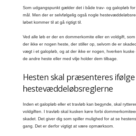
Som udgangspunkt gælder det i både trav- og galopløb for 
mål. Men der er selvfølgelig også nogle hestevæddeløbsreg
løbet kommer til at gå rigtigt til.
Ved alle løb er der en dommerkomite eller en voldgift, som 
der ikke er nogen heste, der stiller op, selvom de er skad
vægt i et galopløb, og at der ikke er nogen, hverken kuske 
de andre heste eller med vilje holder dem tilbage.
Hesten skal præsenteres ifølge
hestevæddeløbsreglerne
Inden et galopløb eller et travløb kan begynde, skal rytter
voldgiften. I travløb skal kusken køre forbi dommerkomiteen 
skadet. Det giver dig som spiller mulighed for at se hestens
gang. Det er derfor vigtigt at være opmærksom.