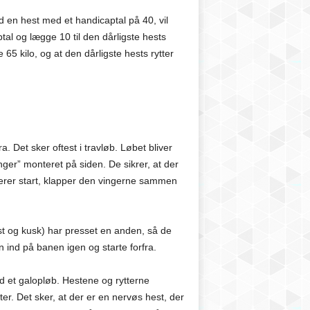
d en hest med et handicaptal på 40, vil
al og lægge 10 til den dårligste hests
65 kilo, og at den dårligste hests rytter
a. Det sker oftest i travløb. Løbet bliver
inger” monteret på siden. De sikrer, at der
serer start, klapper den vingerne sammen
st og kusk) har presset en anden, så de
len ind på banen igen og starte forfra.
ed et galopløb. Hestene og rytterne
ter. Det sker, at der er en nervøs hest, der