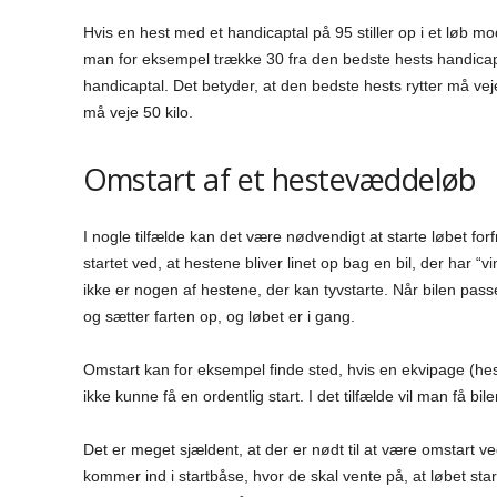
Hvis en hest med et handicaptal på 95 stiller op i et løb mo
man for eksempel trække 30 fra den bedste hests handicapt
handicaptal. Det betyder, at den bedste hests rytter må veje 
må veje 50 kilo.
Omstart af et hestevæddeløb
I nogle tilfælde kan det være nødvendigt at starte løbet forfr
startet ved, at hestene bliver linet op bag en bil, der har “v
ikke er nogen af hestene, der kan tyvstarte. Når bilen pas
og sætter farten op, og løbet er i gang.
Omstart kan for eksempel finde sted, hvis en ekvipage (he
ikke kunne få en ordentlig start. I det tilfælde vil man få bi
Det er meget sjældent, at der er nødt til at være omstart v
kommer ind i startbåse, hvor de skal vente på, at løbet star