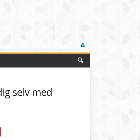
dig selv med