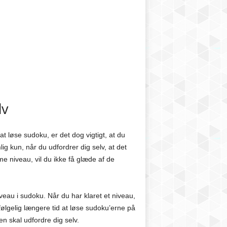
lv
t løse sudoku, er det dog vigtigt, at du
ig kun, når du udfordrer dig selv, at det
me niveau, vil du ikke få glæde af de
niveau i sudoku. Når du har klaret et niveau,
følgelig længere tid at løse sudoku’erne på
den skal udfordre dig selv.