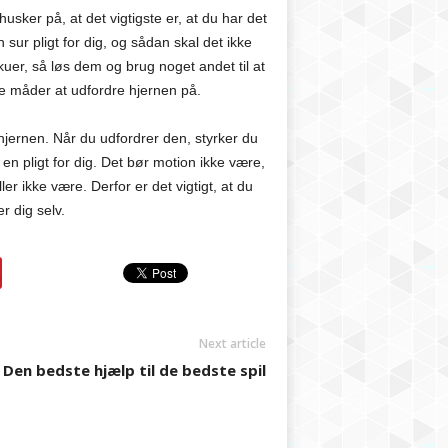
husker på, at det vigtigste er, at du har det
 sur pligt for dig, og sådan skal det ikke
er, så løs dem og brug noget andet til at
ge måder at udfordre hjernen på.
ernen. Når du udfordrer den, styrker du
 en pligt for dig. Det bør motion ikke være,
r ikke være. Derfor er det vigtigt, at du
er dig selv.
Next article
Den bedste hjælp til de bedste spil