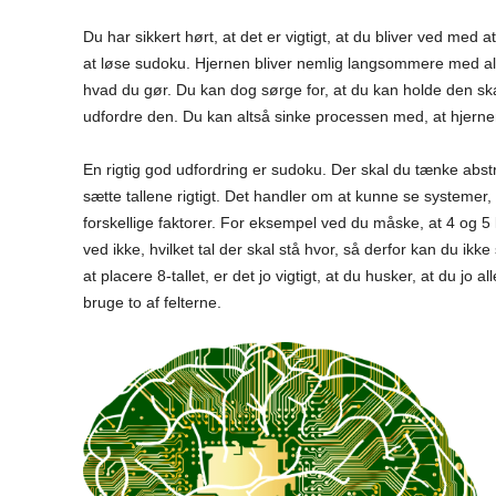
Du har sikkert hørt, at det er vigtigt, at du bliver ved med 
at løse sudoku. Hjernen bliver nemlig langsommere med al
hvad du gør. Du kan dog sørge for, at du kan holde den ska
udfordre den. Du kan altså sinke processen med, at hjerne
En rigtig god udfordring er sudoku. Der skal du tænke abs
sætte tallene rigtigt. Det handler om at kunne se systeme
forskellige faktorer. For eksempel ved du måske, at 4 og 5 
ved ikke, hvilket tal der skal stå hvor, så derfor kan du ikke
at placere 8-tallet, er det jo vigtigt, at du husker, at du jo 
bruge to af felterne.