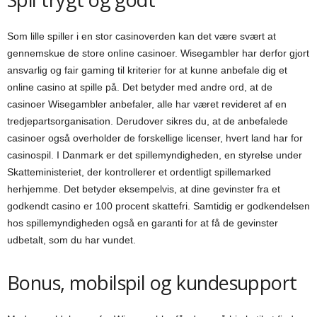
Som lille spiller i en stor casinoverden kan det være svært at
gennemskue de store online casinoer. Wisegambler har derfor gjort
ansvarlig og fair gaming til kriterier for at kunne anbefale dig et
online casino at spille på. Det betyder med andre ord, at de
casinoer Wisegambler anbefaler, alle har været revideret af en
tredjepartsorganisation. Derudover sikres du, at de anbefalede
casinoer også overholder de forskellige licenser, hvert land har for
casinospil. I Danmark er det spillemyndigheden, en styrelse under
Skatteministeriet, der kontrollerer et ordentligt spillemarked
herhjemme. Det betyder eksempelvis, at dine gevinster fra et
godkendt casino er 100 procent skattefri. Samtidig er godkendelsen
hos spillemyndigheden også en garanti for at få de gevinster
udbetalt, som du har vundet.
Bonus, mobilspil og kundesupport