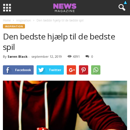
Home
inspiration
Den bedste hjælp til de bedste spil
INSPIRATION
Den bedste hjælp til de bedste
spil
By
Søren Black
-
september 12, 2019
4391
0
Facebook
Twitter