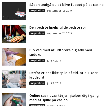
Sådan undgå du at blive fuppet på et casino
inspiration
september 12, 2019
Den bedste hjælp til de bedste spil
inspiration
september 12, 2019
Bliv ved med at udfordre dig selv med
sudoku
inspiration
juni 7, 2019
Derfor er det ikke spild af tid, at du løser
krydsord
inspiration
juni 7, 2019
Online casinoværktøjer hjælper dig i gang
med at spille på casino
inspiration
marts 24, 2019