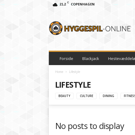
C
COPENHAGEN
21.2
h
y
g
g
e
s
p
i
Forside
Blackjack
Hestevæddel
l
-
Home
Lifestyle
o
LIFESTYLE
n
l
BEAUTY
CULTURE
DINING
FITNES
i
n
e
.
d
No posts to display
k