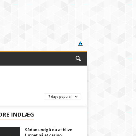
7 days popular
DRE INDLÆG
Sådan undgå du at blive
fuppet på et casino